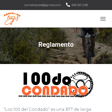
corneliosraid@gmail.com
655 921 228
C
A
M
B
I
Reglamento
A
R
M
O
D
O
D
E
N
A
V
E
G
A
“Los 100 del Condado” es una BTT de larga