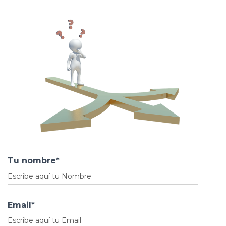
C
I
Ó
N
Tu nombre*
Email*