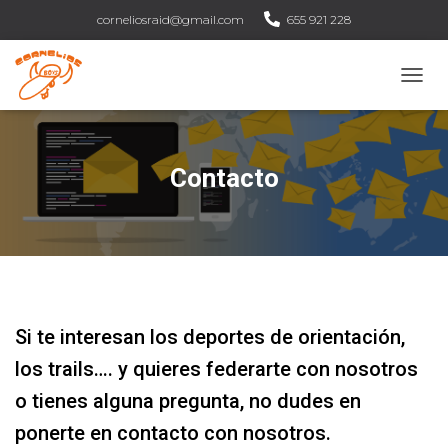
corneliosraid@gmail.com
655 921 228
C
A
M
B
I
Contacto
A
R
M
O
D
O
D
E
Si te interesan los deportes de orientación,
N
A
los trails…. y quieres federarte con nosotros
V
E
o tienes alguna pregunta, no dudes en
G
ponerte en contacto con nosotros.
A