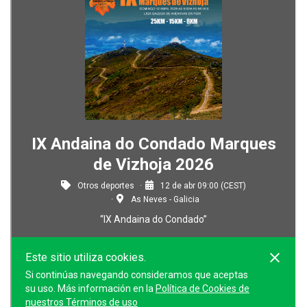
C
I
Ó
N