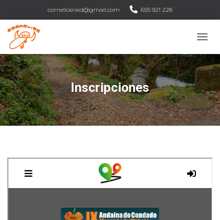
corneliosraid@gmail.com
655 921 228
C
A
M
B
I
Inscripciones
A
R
M
O
D
O
D
E
N
A
V
E
G
A