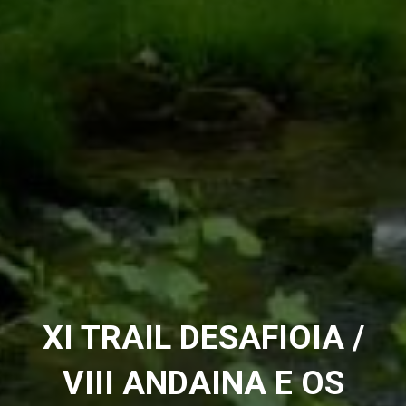
XI TRAIL DESAFIOIA /
VIII ANDAINA E OS