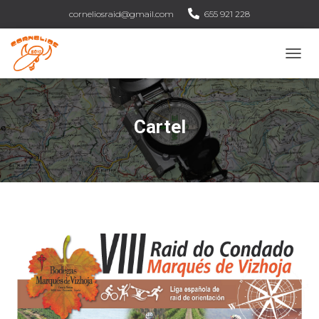
corneliosraid@gmail.com
655 921 228
C
A
M
B
I
Cartel
A
R
M
O
D
O
D
E
N
A
V
E
G
A