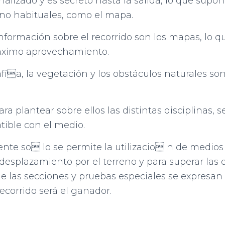
alizado y es secreto hasta la salida, lo que supo
s no habituales, como el mapa.
nformación sobre el recorrido son los mapas, lo q
máximo aprovechamiento.
rafía, la vegetación y los obstáculos naturales s
a plantear sobre ellos las distintas disciplinas, 
ible con el medio.
te so lo se permite la utilizacio n de medios
esplazamiento por el terreno y para superar las d
s de las secciones y pruebas especiales se expres
ecorrido será el ganador.