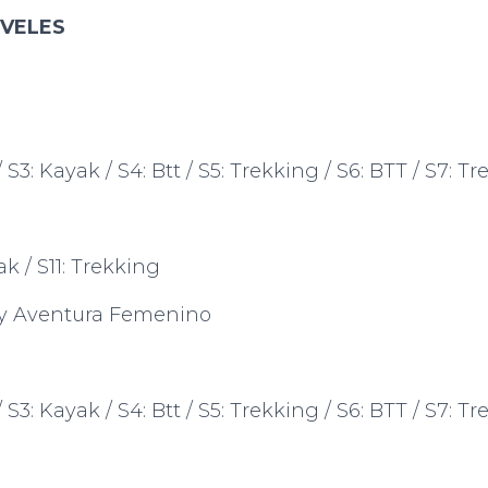
IVELES
S3: Kayak / S4: Btt / S5: Trekking / S6: BTT / S7: T
k / S11: Trekking
 y Aventura Femenino
S3: Kayak / S4: Btt / S5: Trekking / S6: BTT / S7: T