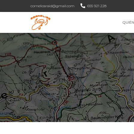
corneliosraid@gmail.com
655 921 228
QUIÉ