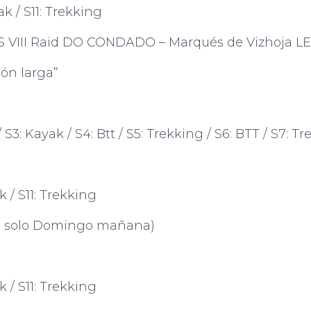
k / S11: Trekking
S VIII Raid DO CONDADO – Marqués de Vizhoja 
ón larga”
S3: Kayak / S4: Btt / S5: Trekking / S6: BTT / S7: T
k / S11: Trekking
 ( solo Domingo mañana)
k / S11: Trekking