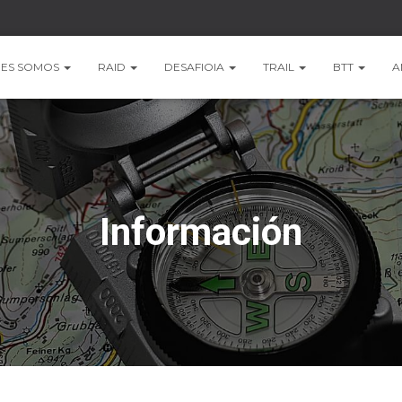
NES SOMOS
RAID
DESAFIOIA
TRAIL
BTT
A
Información