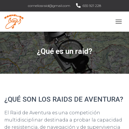
corneliosraid@gmail.com
655 921 228
C
A
M
B
I
¿Qué es un raid?
A
R
M
O
D
O
D
E
N
¿QUÉ SON LOS RAIDS DE AVENTURA?
A
V
El Raid de Aventura es una competición
E
G
multidisciplinar destinada a probar la capacidad
A
de resistencia, de navegación y de supervivencia